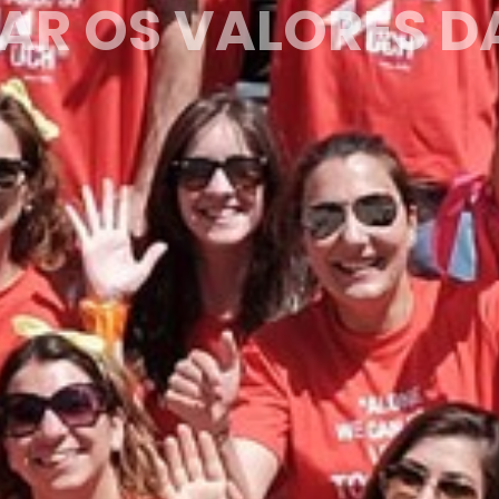
#inter
#cont