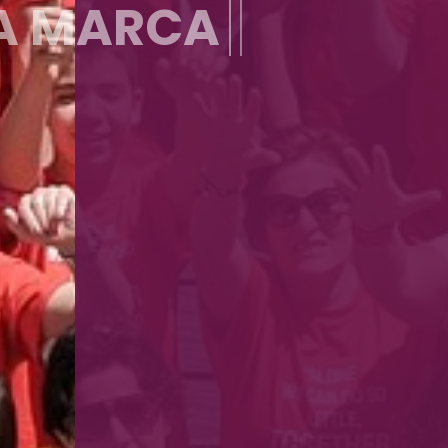
valo
actos