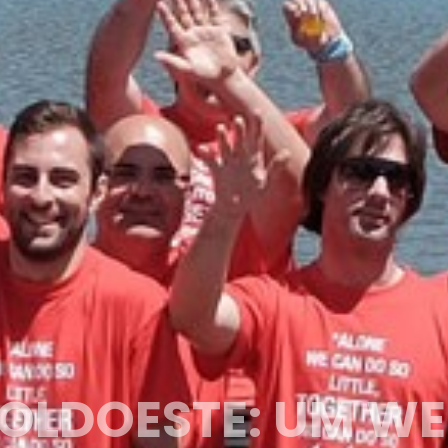
A EQU
RESUL
TÁTIC