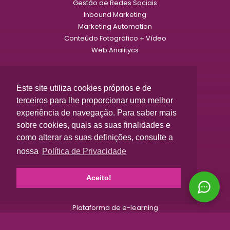
Gestão de Redes Sociais
Inbound Marketing
Marketing Automation
Conteúdo Fotográfico + Vídeo
Web Analitycs
LOJAS ONLINE
Design Exclusivo
Este site utiliza cookies próprios e de
Gestão de Produtos
terceiros para lhe proporcionar uma melhor
Gestão de Clientes
experiência de navegação. Para saber mais
Integração com ERP
sobre cookies, quais as suas finalidades e
Otimização para Motores de Busca
como alterar as suas definições, consulte a
nossa
Política de Privacidade
APLICAÇÕES WEB
Soluções à Medida
Aceito!
Áreas reservadas
Gestão de Projetos
Plataforma de e-learning
CRM