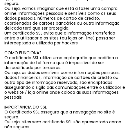
segura.
Ou seja, vamos imaginar que está a fazer uma compra
online. Informações pessoais e sensíveis como os seus
dados pessoais, números de cartão de crédito,
coordenadas de cartões bancários ou outra informação
delicada terá que ser protegida.
Um certificado SSL evita que a informação transferida
entre o utilizador e os sites (ou lojas on-line) possa ser
interceptada e utilizada por hackers.
COMO FUNCIONA?
O certificado SSL utiliza uma criptografia que codifica a
informação de tal forma que é impossível de ser
descodificada por terceiros.
Ou seja, os dados sensíveis como informações pessoais,
dados financeiros, informação de cartões de crédito ou
A EQUIPA
outro tipo de informação reservada, são encriptados
assegurando o sigilo das comunicações entre o utilizador e
RESULTADOS ALCANÇADOS
o website / loja online onde coloca as suas informações
pessoais.
TÁTICAS DE JOGO
#intervalo
IMPORTÂNCIA DO SSL
O Certificado SSL assegura que a navegação no site é
#contactos
segura.
Ou seja, sites sem certificado SSL são apresentado como
não seguros.