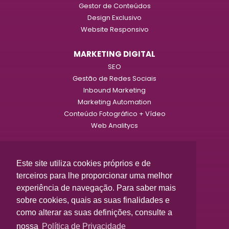
Gestor de Conteúdos
Design Exclusivo
Website Responsivo
MARKETING DIGITAL
SEO
Gestão de Redes Sociais
Inbound Marketing
Marketing Automation
Conteúdo Fotográfico + Vídeo
Web Analitycs
LOJAS ONLINE
Design Exclusivo
Este site utiliza cookies próprios e de
Gestão de Produtos
terceiros para lhe proporcionar uma melhor
Gestão de Clientes
experiência de navegação. Para saber mais
Integração com ERP
sobre cookies, quais as suas finalidades e
Otimização para Motores de Busca
como alterar as suas definições, consulte a
nossa
Política de Privacidade