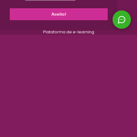
APLICAÇÕES WEB
Soluções à Medida
Aceito!
Áreas reservadas
Gestão de Projetos
Plataforma de e-learning
CRM
BRANDING DIGITAL
Criação de Identidade Visual
Apresentação Comercial Digital
Gestão de Marca Digital
Soluções à Medida